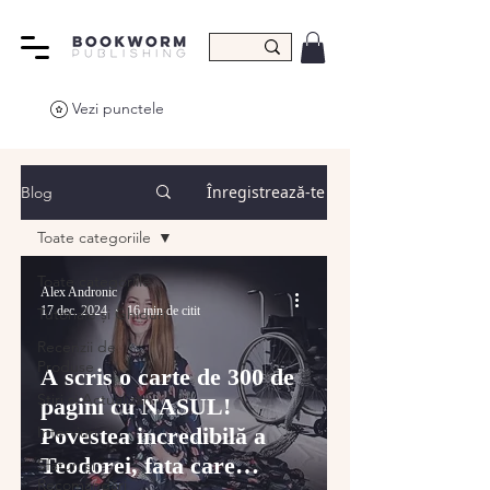
Vezi punctele
Înregistrează-te
Blog
Toate categoriile
Toate categoriile
Alex Andronic
17 dec. 2024
16 min de citit
Tutoriale și Ghiduri
Recenzii de
Produse
A scris o carte de 300 de
Știri și Actualizări
pagini cu NASUL!
Interviuri
Povestea incredibilă a
Teodorei, fata care
Sfaturi și
Recomandări