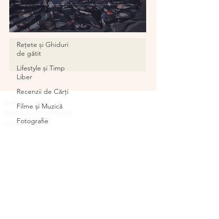
sfidează imposibilul
Povești și
Experiențe
Personale
Rețete și Ghiduri
de gătit
Lifestyle și Timp
Liber
Recenzii de Cărți
Termeni și condiții
Filme și Muzică
Politică de confidențialitate
Fotografie
Livrare și retur
Despre cookies
Pictură și Desen
Evenimente
Culturale
Ateliere de Creație
Back to Top
Educație
Travel