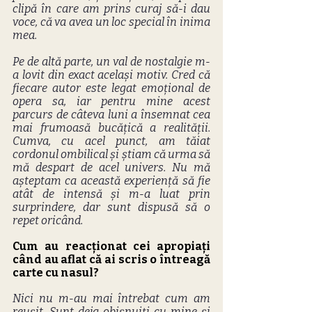
clipă în care am prins curaj să-i dau 
voce, că va avea un loc special în inima 
mea.
Pe de altă parte, un val de nostalgie m-
a lovit din exact același motiv. Cred că 
fiecare autor este legat emoțional de 
opera sa, iar pentru mine acest 
parcurs de câteva luni a însemnat cea 
mai frumoasă bucățică a realității. 
Cumva, cu acel punct, am tăiat 
cordonul ombilical și știam că urma să 
mă despart de acel univers. Nu mă 
așteptam ca această experiență să fie 
atât de intensă și m-a luat prin 
surprindere, dar sunt dispusă să o 
repet oricând.
Cum au reacționat cei apropiați 
când au aflat că ai scris o întreagă 
carte cu nasul?
Nici nu m-au mai întrebat cum am 
reușit. Sunt deja obișnuiți cu mine și 