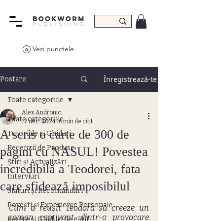
Vezi punctele
Înregistrează-te
Postare
Toate categoriile
Alex Andronic
Toate categoriile
17 dec. 2024
16 min de citit
A scris o carte de 300 de
Tutoriale și Ghiduri
Recenzii de Produse
pagini cu NASUL! Povestea
Știri și Actualizări
incredibilă a Teodorei, fata
Interviuri
care sfidează imposibilul
Sfaturi și Recomandări
Povești și Experiențe Personale
Cum a reușit Teodora să creeze un 
roman captivant dintr-o provocare 
Rețete și Ghiduri de gătit