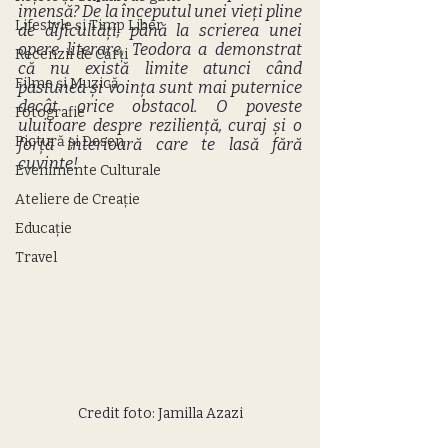
imensă? De la începutul unei vieți pline 
Lifestyle și Timp Liber
de dificultăți, până la scrierea unei 
opere literare, Teodora a demonstrat 
Recenzii de Cărți
că nu există limite atunci când 
Filme și Muzică
pasiunea și voința sunt mai puternice 
decât orice obstacol. O poveste 
Fotografie
uluitoare despre reziliență, curaj și o 
Pictură și Desen
forță interioară care te lasă fără 
cuvinte!
Evenimente Culturale
Ateliere de Creație
Educație
Travel
Credit foto: Jamilla Azazi