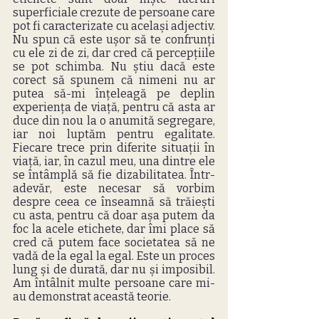
superficiale crezute de persoane care 
pot fi caracterizate cu același adjectiv. 
Nu spun că este ușor să te confrunți 
cu ele zi de zi, dar cred că percepțiile 
se pot schimba. Nu știu dacă este 
corect să spunem că nimeni nu ar 
putea să-mi înțeleagă pe deplin 
experiența de viață, pentru că asta ar 
duce din nou la o anumită segregare, 
iar noi luptăm pentru egalitate. 
Fiecare trece prin diferite situații în 
viață, iar, în cazul meu, una dintre ele 
se întâmplă să fie dizabilitatea. Într-
adevăr, este necesar să vorbim 
despre ceea ce înseamnă să trăiești 
cu asta, pentru că doar așa putem da 
foc la acele etichete, dar îmi place să 
cred că putem face societatea să ne 
vadă de la egal la egal. Este un proces 
lung și de durată, dar nu și imposibil. 
Am întâlnit multe persoane care mi-
au demonstrat această teorie.