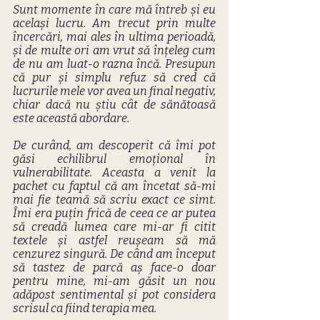
Sunt momente în care mă întreb și eu 
același lucru. Am trecut prin multe 
încercări, mai ales în ultima perioadă, 
și de multe ori am vrut să înțeleg cum 
de nu am luat-o razna încă. Presupun 
că pur și simplu refuz să cred că 
lucrurile mele vor avea un final negativ, 
chiar dacă nu știu cât de sănătoasă 
este această abordare.
De curând, am descoperit că îmi pot 
găsi echilibrul emoțional în 
vulnerabilitate. Aceasta a venit la 
pachet cu faptul că am încetat să-mi 
mai fie teamă să scriu exact ce simt. 
Îmi era puțin frică de ceea ce ar putea 
să creadă lumea care mi-ar fi citit 
textele și astfel reușeam să mă 
cenzurez singură. De când am început 
să tastez de parcă aș face-o doar 
pentru mine, mi-am găsit un nou 
adăpost sentimental și pot considera 
scrisul ca fiind terapia mea.