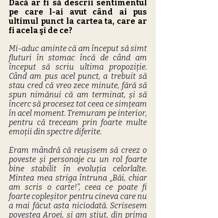
Dacă ar fi să descrii sentimentul 
pe care l-ai avut când ai pus 
ultimul punct la cartea ta, care ar 
fi acela şi de ce?
Mi-aduc aminte că am început să simt 
fluturi în stomac încă de când am 
început să scriu ultima propoziție. 
Când am pus acel punct, a trebuit să 
stau cred că vreo zece minute, fără să 
spun nimănui că am terminat, și să 
încerc să procesez tot ceea ce simțeam 
în acel moment. Tremuram pe interior, 
pentru că treceam prin foarte multe 
emoții din spectre diferite.
Eram mândră că reușisem să creez o 
poveste și personaje cu un rol foarte 
bine stabilit în evoluția celorlalte. 
Mintea mea striga întruna „Băi, chiar 
am scris o carte!”, ceea ce poate fi 
foarte copleșitor pentru cineva care nu 
a mai făcut asta niciodată. Scrisesem 
povestea Aroei, și am știut, din prima 