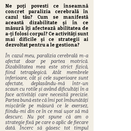
Ne poți povesti ce înseamnă 
concret paralizia cerebrală în 
cazul tău? Cum se manifestă 
această dizabilitate și în ce 
măsură îți afectează abilitatea de 
a-ți folosi corpul? Ce activități sunt 
mai dificile și ce strategii ai 
dezvoltat pentru a le gestiona?
În cazul meu, paralizia cerebrală m-a 
afectat doar pe partea motrică. 
Dizabilitatea mea este strict fizică, 
fiind tetraplegică. Atât membrele 
inferioare, cât și cele superioare sunt 
afectate, deplasându-mă într-un 
scaun cu rotile și având dificultăți în a 
face activități care necesită precizie. 
Partea bună este că îmi pot îmbunătăți 
mișcările pe măsură ce le exersez, 
fiindu-mi din ce în ce mai ușor să mă 
descurc. Nu pot spune că am o 
strategie fixă pe care o aplic de fiecare 
dată. Încerc să găsesc tot timpul 