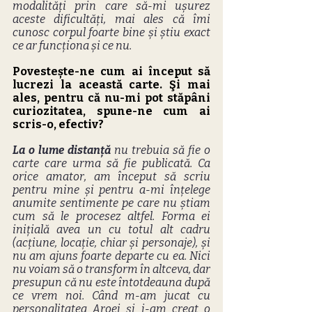
modalități prin care să-mi ușurez 
aceste dificultăți, mai ales că îmi 
cunosc corpul foarte bine și știu exact 
ce ar funcționa și ce nu.
Povestește-ne cum ai început să 
lucrezi la această carte. Şi mai 
ales, pentru că nu-mi pot stăpâni 
curiozitatea, spune-ne cum ai 
scris-o, efectiv?
La o lume distanță
 nu trebuia să fie o 
carte care urma să fie publicată. Ca 
orice amator, am început să scriu 
pentru mine și pentru a-mi înțelege 
anumite sentimente pe care nu știam 
cum să le procesez altfel. Forma ei 
inițială avea un cu totul alt cadru 
(acțiune, locație, chiar și personaje), și 
nu am ajuns foarte departe cu ea. Nici 
nu voiam să o transform în altceva, dar 
presupun că nu este întotdeauna după 
ce vrem noi. Când m-am jucat cu 
personalitatea Aroei și i-am creat o 