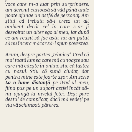
voce care m-a luat prin surprindere, 
am devenit curioasă să văd până unde 
poate ajunge un astfel de personaj. Am 
știut că trebuia să-i creez un alt 
ambient decât cel în care s-ar fi 
dezvoltat un alter ego al meu, iar după 
ce am reușit să fac asta, nu am putut 
să nu încerc măcar să-i spun povestea.
Acum, despre partea „tehnică”. Cred că 
mai toată lumea care mă cunoaște sau 
care mă citește în online știe că tastez 
cu nasul. Știu că sună ciudat, dar 
pentru mine este foarte ușor. Am scris 
La o lume distanță
 pe iPad-ul meu, 
fiind pus pe un suport astfel încât să-
mi ajungă la nivelul feței. Deși pare 
destul de complicat, dacă mă vedeți pe 
viu vă schimbați părerea.