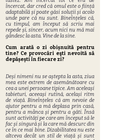
tastez. Am încercat tot ce era de 
încercat, dar cred că omul este o ființă 
adaptabilă și poate găsi soluții și acolo 
unde pare că nu sunt. Bineînțeles că, 
cu timpul, am început să scriu mai 
repede și, sincer, acum nici nu mă mai 
gândesc la asta. Vine de la sine.
Cum arată o zi obișnuită pentru 
tine? Ce provocări eşti nevoită să 
depășești în fiecare zi?
Deși nimeni nu se aștepta la asta, ziua 
mea este extrem de asemănătoare cu 
cea a unei persoane tipice. Am aceleași 
tabieturi, aceeași rutină, același ritm 
de viață. Bineînțeles că am nevoie de 
ajutor pentru a mă deplasa prin casă, 
pentru a mânca și pentru a găti. Însă 
sunt activități pe care am început să le 
fac și singură și la care mă descurc din 
ce în ce mai bine. Dizabilitatea nu este 
altceva decât un stil de viață și sunt 