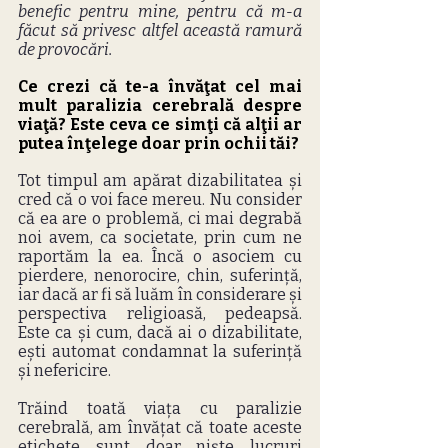
benefic pentru mine, pentru că m-a 
făcut să privesc altfel această ramură 
de provocări.
Ce crezi că te-a învăţat cel mai 
mult paralizia cerebrală despre 
viaţă? Este ceva ce simţi că alţii ar 
putea înţelege doar prin ochii tăi?
Tot timpul am apărat dizabilitatea și 
cred că o voi face mereu. Nu consider 
că ea are o problemă, ci mai degrabă 
noi avem, ca societate, prin cum ne 
raportăm la ea. Încă o asociem cu 
pierdere, nenorocire, chin, suferință, 
iar dacă ar fi să luăm în considerare și 
perspectiva religioasă, pedeapsă. 
Este ca și cum, dacă ai o dizabilitate, 
ești automat condamnat la suferință 
și nefericire.
Trăind toată viața cu paralizie 
cerebrală, am învățat că toate aceste 
etichete sunt doar niște lucruri 