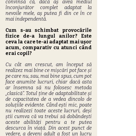
convinsă că, dacă aș avea mediul 
înconjurător complet adaptat la 
nevoile mele, aș putea fi din ce în ce 
mai independentă.
Cum s-au schimbat provocările 
fizice de-a lungul anilor? Este 
ceva la care te-ai adaptat mai ușor 
acum, comparativ cu atunci când 
erai copil?
Cu cât am crescut, am început să 
realizez mai bine ce mișcări pot face și 
pe care nu, sau, mai bine spus, cum pot 
face anumite lucruri, chiar dacă asta 
ar însemna să nu folosesc metoda 
„clasică”. Totul ține de adaptabilitate și 
de capacitatea de a vedea dincolo de 
soluțiile evidente. Când ești mic, poate 
nu realizezi toate aceste lucruri, deși 
știi cumva că va trebui să dobândești 
aceste abilități pentru a te putea 
descurca în viață. Din acest punct de 
vedere, a deveni adult a fost un lucru 