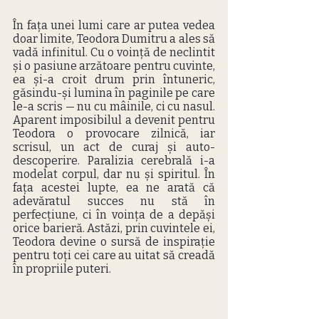
În fața unei lumi care ar putea vedea 
doar limite, Teodora Dumitru a ales să 
vadă infinitul. Cu o voință de neclintit 
și o pasiune arzătoare pentru cuvinte, 
ea și-a croit drum prin întuneric, 
găsindu-și lumina în paginile pe care 
le-a scris — nu cu mâinile, ci cu nasul. 
Aparent imposibilul a devenit pentru 
Teodora o provocare zilnică, iar 
scrisul, un act de curaj și auto-
descoperire. Paralizia cerebrală i-a 
modelat corpul, dar nu și spiritul. În 
fața acestei lupte, ea ne arată că 
adevăratul succes nu stă în 
perfecțiune, ci în voința de a depăși 
orice barieră. Astăzi, prin cuvintele ei, 
Teodora devine o sursă de inspirație 
pentru toți cei care au uitat să creadă 
în propriile puteri.