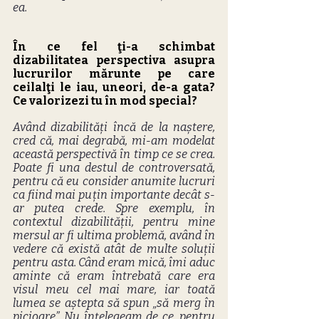
ea.
În ce fel ţi-a schimbat 
dizabilitatea perspectiva asupra 
lucrurilor mărunte pe care 
ceilalţi le iau, uneori, de-a gata? 
Ce valorizezi tu în mod special?
Având dizabilități încă de la naștere, 
cred că, mai degrabă, mi-am modelat 
această perspectivă în timp ce se crea. 
Poate fi una destul de controversată, 
pentru că eu consider anumite lucruri 
ca fiind mai puțin importante decât s-
ar putea crede. Spre exemplu, în 
contextul dizabilității, pentru mine 
mersul ar fi ultima problemă, având în 
vedere că există atât de multe soluții 
pentru asta. Când eram mică, îmi aduc 
aminte că eram întrebată care era 
visul meu cel mai mare, iar toată 
lumea se aștepta să spun „să merg în 
picioare”. Nu înțelegeam de ce, pentru 