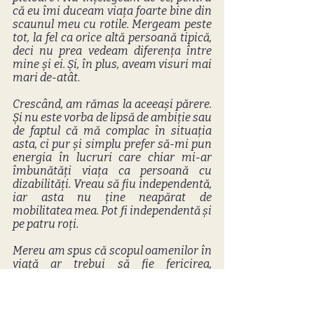
că eu îmi duceam viața foarte bine din 
scaunul meu cu rotile. Mergeam peste 
tot, la fel ca orice altă persoană tipică, 
deci nu prea vedeam diferența între 
mine și ei. Și, în plus, aveam visuri mai 
mari de-atât.
Crescând, am rămas la aceeași părere. 
Și nu este vorba de lipsă de ambiție sau 
de faptul că mă complac în situația 
asta, ci pur și simplu prefer să-mi pun 
energia în lucruri care chiar mi-ar 
îmbunătăți viața ca persoană cu 
dizabilități. Vreau să fiu independentă, 
iar asta nu ține neapărat de 
mobilitatea mea. Pot fi independentă și 
pe patru roți.
Mereu am spus că scopul oamenilor în 
viață ar trebui să fie fericirea, 
indiferent ce înseamnă asta pentru 
fiecare în parte. Se întâmplă ca eu să 
fiu una dintre acele persoane visătoare 