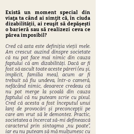
Există un moment special din 
viaţa ta când ai simţit că, în ciuda 
dizabilității, ai reuşit să depășești 
o barieră sau să realizezi ceva ce 
părea imposibil?
Cred că asta este definiția vieții mele. 
Am crescut auzind dinspre societate 
că nu pot face mai nimic din cauza 
faptului că am dizabilități. Dacă ar fi 
fost să ascult toate aceste păreri (eu și, 
implicit, familia mea), acum ar fi 
trebuit să fiu undeva, într-o cameră, 
nefăcând nimic, deoarece credeau că 
nu pot merge la școală din cauza 
faptului că nu puteam scrie cu pixul. 
Cred că acesta a fost începutul unui 
lanț de provocări și preconcepții pe 
care am vrut să le demontez. Practic, 
societatea a încercat să-mi definească 
caracterul prin sintagma „nu poate”, 
iar eu nu puteam să mă mulțumesc cu 