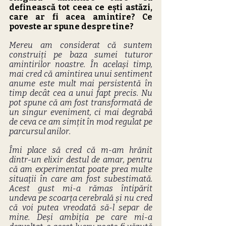
definească tot ceea ce ești astăzi, 
care ar fi acea amintire? Ce 
poveste ar spune despre tine?
Mereu am considerat că suntem 
construiți pe baza sumei tuturor 
amintirilor noastre. În același timp, 
mai cred că amintirea unui sentiment 
anume este mult mai persistentă în 
timp decât cea a unui fapt precis. Nu 
pot spune că am fost transformată de 
un singur eveniment, ci mai degrabă 
de ceva ce am simțit în mod regulat pe 
parcursul anilor.
Îmi place să cred că m-am hrănit 
dintr-un elixir destul de amar, pentru 
că am experimentat poate prea multe 
situații în care am fost subestimată. 
Acest gust mi-a rămas întipărit 
undeva pe scoarța cerebrală și nu cred 
că voi putea vreodată să-l separ de 
mine. Deși ambiția pe care mi-a 