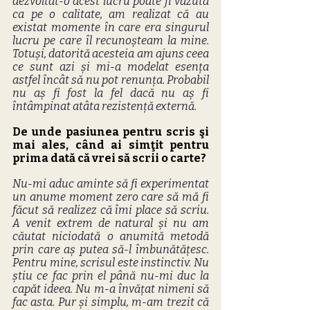
dezvoltat-o acest lucru poate fi văzută 
ca pe o calitate, am realizat că au 
existat momente în care era singurul 
lucru pe care îl recunoșteam la mine. 
Totuși, datorită acesteia am ajuns ceea 
ce sunt azi și mi-a modelat esența 
astfel încât să nu pot renunța. Probabil 
nu aș fi fost la fel dacă nu aș fi 
întâmpinat atâta rezistență externă.
De unde pasiunea pentru scris şi 
mai ales, când ai simţit pentru 
prima dată că vrei să scrii o carte?
Nu-mi aduc aminte să fi experimentat 
un anume moment zero care să mă fi 
făcut să realizez că îmi place să scriu. 
A venit extrem de natural și nu am 
căutat niciodată o anumită metodă 
prin care aș putea să-l îmbunătățesc. 
Pentru mine, scrisul este instinctiv. Nu 
știu ce fac prin el până nu-mi duc la 
capăt ideea. Nu m-a învățat nimeni să 
fac asta. Pur și simplu, m-am trezit că 