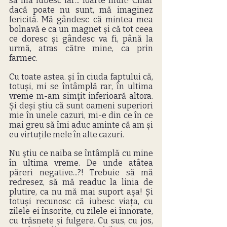
să mă iubesc iar... foarte mult! Chiar 
dacă poate nu sunt, mă imaginez 
fericită. Mă gândesc că mintea mea 
bolnavă e ca un magnet și că tot ceea 
ce doresc și gândesc va fi, până la 
urmă, atras către mine, ca prin 
farmec.
Cu toate astea. și în ciuda faptului că, 
totuși, mi se întâmplă rar, în ultima 
vreme m-am simţit inferioară altora. 
Și deși știu că sunt oameni superiori 
mie în unele cazuri, mi-e din ce în ce 
mai greu să îmi aduc aminte că am și 
eu virtuțile mele în alte cazuri.
Nu ştiu ce naiba se întâmplă cu mine 
în ultima vreme. De unde atâtea 
păreri negative...?! Trebuie să mă 
redresez, să mă readuc la linia de 
plutire, ca nu mă mai suport aşa! Și 
totuși recunosc că iubesc viața, cu 
zilele ei însorite, cu zilele ei înnorate, 
cu trăsnete și fulgere. Cu sus, cu jos, 