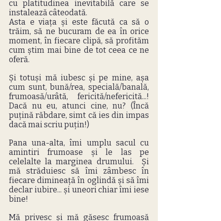
cu platitudinea inevitabilă care se 
instalează câteodată.
Asta e viața și este făcută ca să o 
trăim, să ne bucuram de ea în orice 
moment, în fiecare clipă, să profităm 
cum știm mai bine de tot ceea ce ne 
oferă. 
Și totuși mă iubesc și pe mine, așa 
cum sunt, bună/rea, specială/banală, 
frumoasă/urâtă, fericită/nefericită...! 
Dacă nu eu, atunci cine, nu? (Încă 
puțină răbdare, simt că ies din impas 
dacă mai scriu puțin!)
Pana una-alta, îmi umplu sacul cu 
amintiri frumoase și le las pe 
celelalte la marginea drumului.  Și 
mă străduiesc să îmi zâmbesc în 
fiecare dimineață în oglindă și să îmi 
declar iubire... și uneori chiar îmi iese 
bine!
Mă privesc și mă găsesc frumoasă 