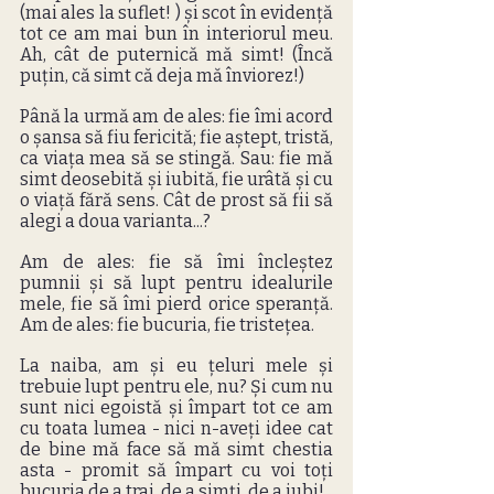
(mai ales la suflet! ) și scot în evidență 
tot ce am mai bun în interiorul meu. 
Ah, cât de puternică mă simt! (Încă 
puțin, că simt că deja mă înviorez!)
Până la urmă am de ales: fie îmi acord 
o șansa să fiu fericită; fie aștept, tristă, 
ca viața mea să se stingă. Sau: fie mă 
simt deosebită și iubită, fie urâtă și cu 
o viață fără sens. Cât de prost să fii să 
alegi a doua varianta...? 
Am de ales: fie să îmi încleștez 
pumnii și să lupt pentru idealurile 
mele, fie să îmi pierd orice speranță. 
Am de ales: fie bucuria, fie tristețea. 
La naiba, am și eu țeluri mele și 
trebuie lupt pentru ele, nu? Și cum nu 
sunt nici egoistă și împart tot ce am 
cu toata lumea - nici n-aveți idee cat 
de bine mă face să mă simt chestia 
asta - promit să împart cu voi toți 
bucuria de a trai, de a simți, de a iubi!