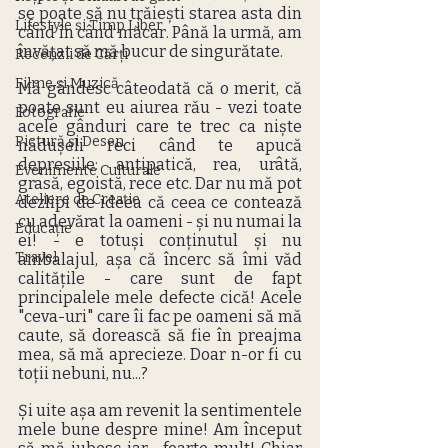
se poate să nu trăiești starea asta din 
Lifestyle și Timp Liber
când în când măcar. Până la urmă, am 
învățat să mă bucur de singurătate.
Recenzii de Cărți
Filme și Muzică
Mă gândesc câteodată că o merit, că 
poate sunt eu aiurea rău - vezi toate 
Fotografie
acele gânduri care te trec ca niște 
Pictură și Desen
nădușeli reci când te apucă 
depresiile: antipatică, rea, urâtă, 
Evenimente Culturale
grasă, egoistă, rece etc. Dar nu mă pot 
Ateliere de Creație
dezlipi de ideea că ceea ce contează 
cu adevărat la oameni - și nu numai la 
Educație
ei! - e totuși conținutul și nu 
Travel
ambalajul, așa că încerc să îmi văd 
calitățile - care sunt de fapt 
principalele mele defecte cică! Acele 
"ceva-uri" care îi fac pe oameni să mă 
caute, să dorească să fie în preajma 
mea, să mă aprecieze. Doar n-or fi cu 
toții nebuni, nu...?
Și uite așa am revenit la sentimentele 
mele bune despre mine! Am început 