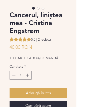
Cancerul, liniștea
mea - Cristina
Engstrøm
Rating is 5.0 out of five stars based on 2 reviews
5.0 | 2 reviews
Preț
40,00 RON
+ 1 CARTE CADOU/COMANDĂ
Cantitate
*
Adaugă în coș
Cumpără acum