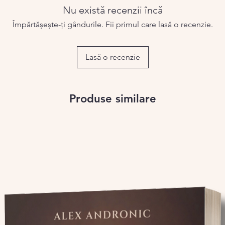
Nu există recenzii încă
l cade, se încurcă, se contrazice, spune
roaste și încearcă să le explice. Uneori
Împărtășește-ți gândurile. Fii primul care lasă o recenzie.
ierde, se agață, face haz de necaz și
dacă are unde. Finalul nu închide
Lasă o recenzie
r, așa cum se întâmplă de obicei.
n spațiul ăla suspendat. După ce
ranțele se mai domolesc, rămâne viața
 voce, aceleași frici, aceleași tipare
Produse similare
par eșecul, oboseala, depresia,
 sens și ce faci când nu mai ai chef să
rect, cu umor acolo unde se poate și cu
erge să glumești.
o poveste coerentă despre atașament,
ă. Nu oferă soluții și nici concluzii
 Exact ce se întâmplă și în viață: nu se