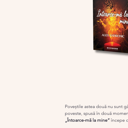
Poveștile astea două nu sunt g
poveste, spusă în două momente 
„Întoarce-mă la mine”
începe d
în care nu mai știi exact când ai