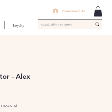
Conectează-te
Loyalty
tor - Alex
/COMANDĂ