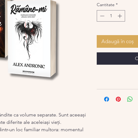
Cantitate
*
Adaugă în coș
C
ândite ca volume separate. Sunt aceeași
diferite ale aceleiași vieți.
intr-un loc familiar multora: momentul
 dispărut din propria viață, dar știi sigur